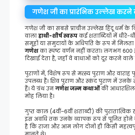
गणेश जी का प्रारंभिक उल्लेख करने वा
गणेश जी का सबसे प्राचीन उल्लेख हिंदू धर्म के व
वाला
हाथी-शीर्ष स्वरूप
कई शताब्दियों में धीरे-
समूहों या समुदायों के अधिपति के रूप में मिलता 
गणेश
का स्पष्ट वर्णन नहीं करता। लगभग 600 ईसा 
दिखाई देता है, जहाँ वे बाधाओं को दूर करने वाले ए
पुराणों में, विशेष रूप से मत्स्य पुराण और वाराह प
उपलब्ध हैं। शिव पुराण और स्कंद पुराण में उनक
हैं। ये ग्रंथ उन
गणेश जन्म कथाओं
की आधारशिला रखत
मोह लिया है।
गुप्त काल (4वीं–6वीं शताब्दी) की पुरातात्विक ख
इस अवधि तक उनके व्यापक रूप से पूजित होने का
है कि राजा और आम लोग दोनों ही किसी महत्वपूर
मानते थे।